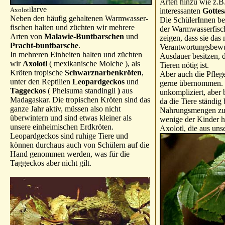
Arten hinzu wie z.B.
larve
Axolotl
interessanten
Gottes
Neben den häufig gehaltenen Warmwasser-
Die SchülerInnen be
fischen halten und züchten wir mehrere
der Warmwasserfisch
Arten von
Malawie-Buntbarschen
und
zeigen, dass sie das 
Pracht-buntbarsche
.
Verantwortungsbewus
In mehreren Einheiten halten und züchten
Ausdauer besitzen, d
wir
Axolotl
( mexikanische Molche ), als
Tieren nötig ist.
Kröten tropische
Schwarznarbenkröten
,
Aber auch die Pfleg
unter den Reptilien
Leopardgeckos
und
gerne übernommen. Si
Taggeckos
( Phelsuma standingii
)
aus
unkompliziert, aber 
Madagaskar. Die tropischen Kröten sind das
da die Tiere ständig 
ganze Jahr aktiv, müssen also nicht
Nahrungsmengen zu 
überwintern und sind etwas kleiner als
wenige der Kinder h
unsere einheimischen Erdkröten.
Axolotl, die aus un
Leopardgeckos sind ruhige Tiere und
können durchaus auch von Schülern auf die
Hand genommen werden, was für die
Taggeckos aber nicht gilt.