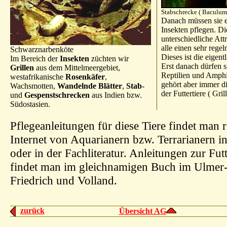
Stabschrecke ( Baculum
Danach müssen sie 
Insekten pflegen. D
unterschiedliche Attr
alle einen sehr reg
Schwarznarbenköte
Dieses ist die eigen
Im Bereich der
Insekten
züchten wir
Erst danach dürfen si
Grillen
aus dem Mittelmeergebiet,
Reptilien und Amphi
westafrikanische
Rosenkäfer
,
gehört aber immer di
Wachsmotten,
Wandelnde Blätter
,
Stab
-
der Futtertiere ( Gril
und
Gespenstschrecken
aus Indien bzw.
Südostasien.
Pflegeanleitungen für diese Tiere findet man r
Internet von Aquarianern bzw. Terrarianern in
oder in der Fachliteratur. Anleitungen zur Futt
findet man im gleichnamigen Buch im Ulmer
Friedrich und Volland.
zurück
Übersicht AG